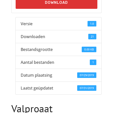
DOWNLOAD
Versie
1.0
Downloaden
21
Bestandsgrootte
0.00 KB
Aantal bestanden
1
Datum plaatsing
07/29/2019
Laatst geüpdatet
07/31/2019
Valproaat