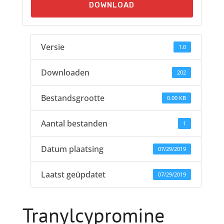
DOWNLOAD
Versie
1.0
Downloaden
202
Bestandsgrootte
0.00 KB
Aantal bestanden
1
Datum plaatsing
07/29/2019
Laatst geüpdatet
07/29/2019
Tranylcypromine