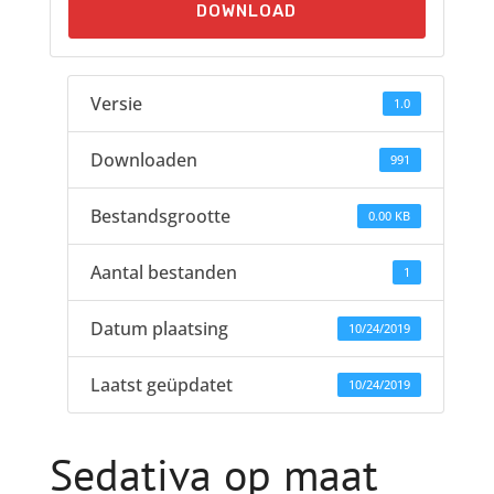
DOWNLOAD
Versie
1.0
Downloaden
991
Bestandsgrootte
0.00 KB
Aantal bestanden
1
Datum plaatsing
10/24/2019
Laatst geüpdatet
10/24/2019
Sedativa op maat