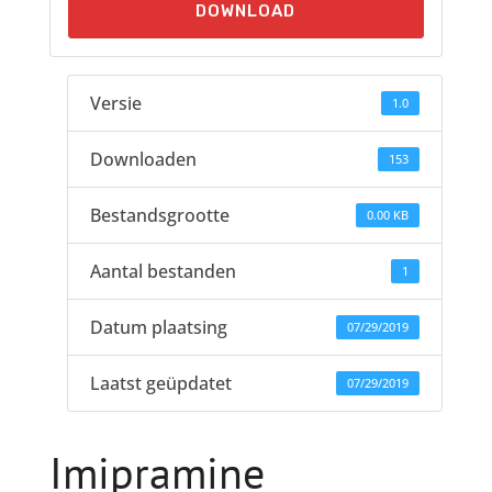
DOWNLOAD
Versie
1.0
Downloaden
153
Bestandsgrootte
0.00 KB
Aantal bestanden
1
Datum plaatsing
07/29/2019
Laatst geüpdatet
07/29/2019
Imipramine