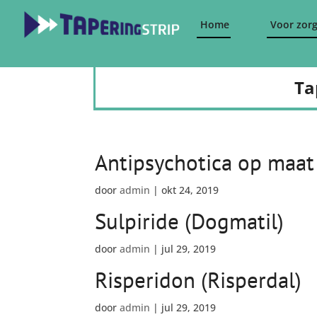
Home
Voor zorg
Ta
Antipsychotica op maat
door
admin
|
okt 24, 2019
Sulpiride (Dogmatil)
door
admin
|
jul 29, 2019
Risperidon (Risperdal)
door
admin
|
jul 29, 2019